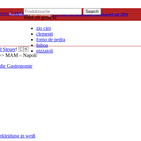
Search
teres Zubehör
Kostenlose Fachberatung:
0159 064 592 58
Pizzaofen Fachhandel seit 2004
Wird oft gesucht
zio ciro
clementi
forno de pedra
lisboa
d Steuer
! 🇨🇭
pizzaioli
>>
MAM – Napoli