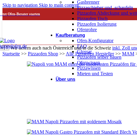
Gasbrenner
Skip to navigation
Skip to main content
Pizzaschieber und -schaufeln
Pizzaofen Abdeckung und wei
Jetzt Ofen-Berater starten
Pizzaofen Tisch
Pizzaofen Isolierung
Ofenrohre
Kaufberatung
Ofen-Konfigurator
FAQ
🇦🇹 Wir liefern auch nach Österreich und in die Schweiz
inkl. Zoll un
Glossar
Startseite
>>
Pizzaofen Shop
>>
Alle Pizzaofen Hersteller
>>
MAM
Pizzaofen selber bauen
Ofenwissen
Pizzawissen
Mieten und Testen
Über uns