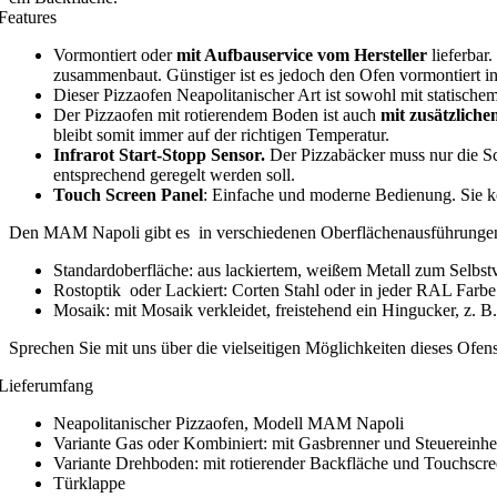
Features
Vormontiert oder
mit Aufbauservice vom Hersteller
lieferbar.
zusammenbaut. Günstiger ist es jedoch den Ofen vormontiert in
Dieser Pizzaofen Neapolitanischer Art ist sowohl mit statischem
Der Pizzaofen mit rotierendem Boden ist auch
mit zusätzliche
bleibt somit immer auf der richtigen Temperatur.
Infrarot Start-Stopp Sensor.
Der Pizzabäcker muss nur die S
entsprechend geregelt werden soll.
Touch Screen Panel
: Einfache und moderne Bedienung. Sie k
Den MAM Napoli gibt es in verschiedenen Oberflächenausführunge
Standardoberfläche: aus lackiertem, weißem Metall zum Selbstve
Rostoptik oder Lackiert: Corten Stahl oder in jeder RAL Farbe 
Mosaik: mit Mosaik verkleidet, freistehend ein Hingucker, z. 
Sprechen Sie mit uns über die vielseitigen Möglichkeiten dieses Ofens
Lieferumfang
Neapolitanischer Pizzaofen, Modell MAM Napoli
Variante Gas oder Kombiniert: mit Gasbrenner und Steuereinhe
Variante Drehboden: mit rotierender Backfläche und Touchscr
Türklappe