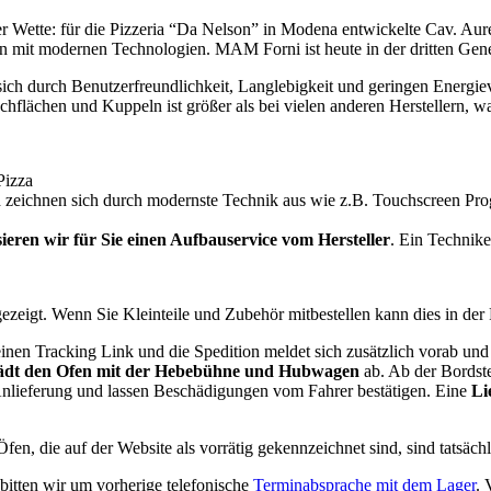
Wette: für die Pizzeria “Da Nelson” in Modena entwickelte Cav. Aureli
n mit modernen Technologien. MAM Forni ist heute in der dritten Gene
n sich durch Benutzerfreundlichkeit, Langlebigkeit und geringen Ener
chflächen und Kuppeln ist größer als bei vielen anderen Herstellern, 
Pizza
d zeichnen sich durch modernste Technik aus wie z.B. Touchscreen Pr
ieren wir für Sie einen Aufbauservice vom Hersteller
. Ein Technike
zeigt. Wenn Sie Kleinteile und Zubehör mitbestellen kann dies in der
inen Tracking Link und die Spedition meldet sich zusätzlich vorab un
dt den Ofen mit der Hebebühne und Hubwagen
ab. Ab der Bordste
Anlieferung und lassen Beschädigungen vom Fahrer bestätigen. Eine
Li
n, die auf der Website als vorrätig gekennzeichnet sind, sind tatsächl
 bitten wir um vorherige telefonische
Terminabsprache mit dem Lager
. 