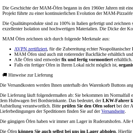
Die Geschichte der MAM-Öfen begann in den 1960er Jahren mit einer 
Projekt führte zu einer kontinuierlichen Evolution der MAM-Pizzaöfe
Die Qualitätsprodukte sind zu 100% in Italien gefertigt und zeichne
exzellenter Isolation und hochwertigen Materialien. Die Dicke der Ko
MAM Öfen zeichnen sich durch folgende Merkmale aus:
AVPN zertifiziert
, für die Zubereitung echter Neapolitanischer 
MAM Öfen sind auch mit rotierender Backfläche erhältlich un
Alle Öfen sind entweder
fix und fertig vormontiert
erhältlich.
Falls ein fertiger Ofen in Ihrem Lokal nicht möglich ist,
organis
🚚 Hinweise zur Lieferung
Die Versandkosten werden Ihnen unterhalb des Warenkorb Buttons ange
Die Lieferung läuft folgendermaßen ab: Sie bekommen im Normalfall e
dem Hubwagen frei Bordsteinkante. Das bedeutet, der
LKW-Fahrer lä
Aufstellung verantwortlich. Bitte
prüfen Sie den Ofen sofort
bei der 
Lieferbedingungen der Speditionen finden Sie auf der
Versandseite
.
Die gängigen Öfen haben wir immer am Lager in Ruderatshofen. Alle Öfe
Die Öfen
können Sie auch selbst bei uns im Lager abholen
. Hierfür