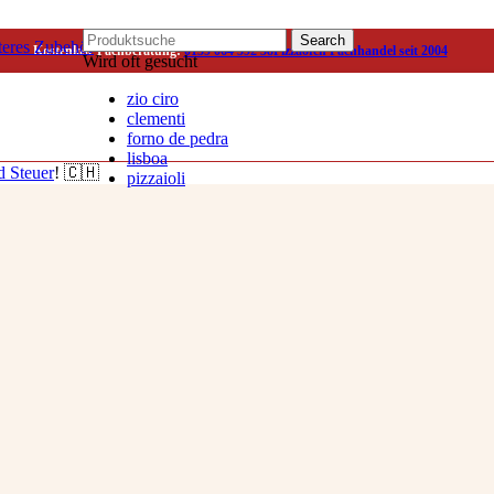
Search
teres Zubehör
Kostenlose Fachberatung:
0159 064 592 58
Pizzaofen Fachhandel seit 2004
Wird oft gesucht
zio ciro
clementi
forno de pedra
lisboa
d Steuer
! 🇨🇭
pizzaioli