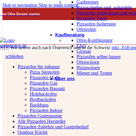
Gasbrenner
Skip to navigation
Skip to main content
Pizzaschieber und -schaufeln
Pizzaofen Abdeckung und wei
Jetzt Ofen-Berater starten
Pizzaofen Tisch
Pizzaofen Isolierung
Ofenrohre
Kaufberatung
Ofen-Konfigurator
FAQ
🇦🇹 Wir liefern auch nach Österreich und in die Schweiz
inkl. Zoll un
Glossar
schließen
Pizzaofen selber bauen
Ofenwissen
Pizzaofen für zuhause
Pizzawissen
Pizza Steinofen
Mieten und Testen
Pizzaofen Holz
Über uns
Pizzaofen Gas
Pizzaofen Bausatz
Holzbackofen
Brotbackofen
Backhaus
Pizzaofen Indoor
Pizzaofen Gastronomie
Alle Pizzaofen Hersteller
Pizzaofen Zubehör und Gastrobedarf
Outdoor Küche