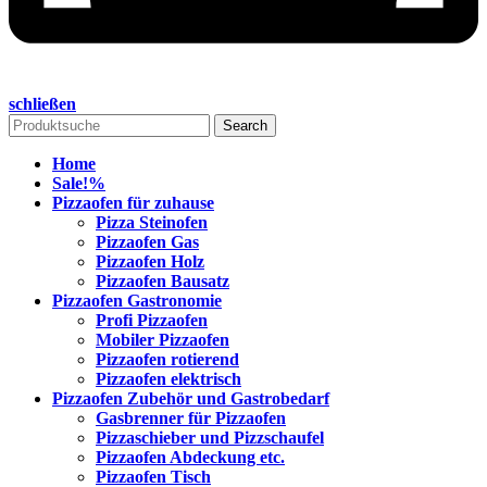
schließen
Search
Home
Sale!
%
Pizzaofen für zuhause
Pizza Steinofen
Pizzaofen Gas
Pizzaofen Holz
Pizzaofen Bausatz
Pizzaofen Gastronomie
Profi Pizzaofen
Mobiler Pizzaofen
Pizzaofen rotierend
Pizzaofen elektrisch
Pizzaofen Zubehör und Gastrobedarf
Gasbrenner für Pizzaofen
Pizzaschieber und Pizzschaufel
Pizzaofen Abdeckung etc.
Pizzaofen Tisch