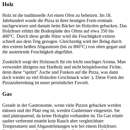
Holz
Holz ist die traditionelle Art einen Ofen zu beheizen. Im 18.
Jahrhundert wurde die Pizza in ihrer heutigen Form erstmals
nachgewiesen und damals beim Bäcker im Holzofen gebacken. Das
Holzfeuer erhitzt die Bodenplatte des Ofens auf etwa 350 bis
400°C. Durch diese große Hitze wird die Feuchtigkeit extrem
schnell aus dem Teig gezogen. Gleichzeitig wird der Belag durch
den extrem heißen Abgasstrom (bis zu 800°C) von oben gegart und
die austretende Feuchtigkeit abgeführt.
Zusätzlich sorgt der Holzrauch für ein leicht rauchiges Aroma. Man
verwendet übrigens nur Hartholz und nicht beispielsweise Fichte,
denn diese “spritzt” Asche und Funken auf die Pizza, was dann
doch wieder zu viel Holzofen Geschmack wäre :). Diese Form der
Pizzazubereitung ist unser persönlicher Favorit.
Gas
Gerade in der Gastronomie, wenn viele Pizzen gebacken werden
müssen und der Platz eng ist, werden Gasbrenner eingesetzt. Sie
sind platzsparend, da keine Holzglut vorhanden ist. Da Gas relativ
sauber verbrennt ensteht kein Rauch aber vergleichbare
Temperaturen und Abgasströmungen wie bei einem Holzfeuer.