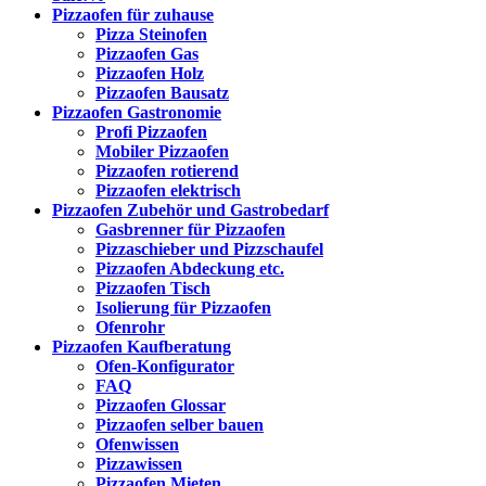
Pizzaofen für zuhause
Pizza Steinofen
Pizzaofen Gas
Pizzaofen Holz
Pizzaofen Bausatz
Pizzaofen Gastronomie
Profi Pizzaofen
Mobiler Pizzaofen
Pizzaofen rotierend
Pizzaofen elektrisch
Pizzaofen Zubehör und Gastrobedarf
Gasbrenner für Pizzaofen
Pizzaschieber und Pizzschaufel
Pizzaofen Abdeckung etc.
Pizzaofen Tisch
Isolierung für Pizzaofen
Ofenrohr
Pizzaofen Kaufberatung
Ofen-Konfigurator
FAQ
Pizzaofen Glossar
Pizzaofen selber bauen
Ofenwissen
Pizzawissen
Pizzaofen Mieten