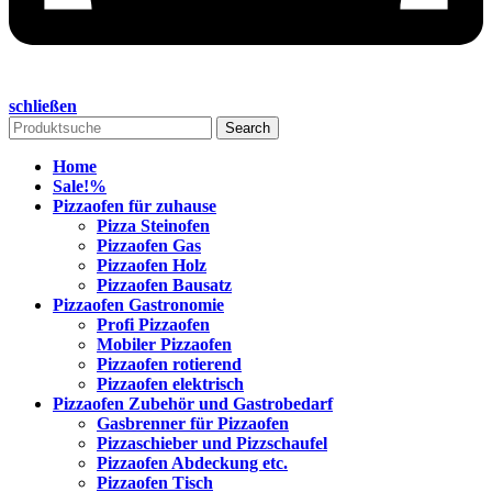
schließen
Search
Home
Sale!
%
Pizzaofen für zuhause
Pizza Steinofen
Pizzaofen Gas
Pizzaofen Holz
Pizzaofen Bausatz
Pizzaofen Gastronomie
Profi Pizzaofen
Mobiler Pizzaofen
Pizzaofen rotierend
Pizzaofen elektrisch
Pizzaofen Zubehör und Gastrobedarf
Gasbrenner für Pizzaofen
Pizzaschieber und Pizzschaufel
Pizzaofen Abdeckung etc.
Pizzaofen Tisch