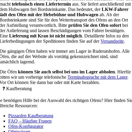
macht
telefonisch einen Liefertermin
aus. Sie liefert anschließend mit
dem Hubwagen frei Bordsteinkante. Das bedeutet, der
LKW-Fahrer
lädt den Ofen mit der Hebebühne und Hubwagen
ab. Ab der
Bordsteinkante sind Sie für den Weitertransport des Ofens an den Ort
der Aufstellung verantwortlich. Bitte
prüfen Sie den Ofen sofort
bei
der Anlieferung und lassen Beschädigungen vom Fahrer bestätigen.
Eine
Lieferung mit Kran ist nicht möglich
. Detaillierte Infos zu den
Lieferbedingungen der Speditionen finden Sie auf der
Versandseite
.
Die gängigen Öfen haben wir immer am Lager in Ruderatshofen. Alle
Öfen, die auf der Website als vorrätig gekennzeichnet sind, sind
tatsächlich lagernd.
Die Öfen
können Sie auch selbst bei uns im Lager abholen
. Hierfür
bitten wir um vorherige telefonische
Terminabsprache mit dem Lager
.
Vor Ort können Sie dann bar oder mit Karte bezahlen.
❓ Kaufberatung
ie benötigen Hilfe bei der Auswahl des richtigen Ofens? Hier finden Si
ilfreiche Ressourcen:
Pizzaofen Kaufberatung
FAQ –
Häufige Fragen
Ofen-Konfigurator
Ofenwissen