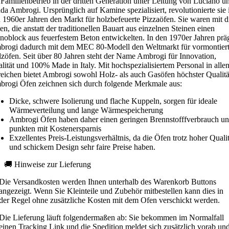
 Familienbetrieb in der dritten Generation unter Leitung von Luciano u
da Ambrogi. Ursprünglich auf Kamine spezialisiert, revolutionierte sie 
 1960er Jahren den Markt für holzbefeuerte Pizzaöfen. Sie waren mit d
ten, die anstatt der traditionellen Bauart aus einzelnen Steinen einen
oblock aus feuerfestem Beton entwickelten. In den 1970er Jahren prä
rogi dadurch mit dem MEC 80-Modell den Weltmarkt für vormontier
zöfen. Seit über 80 Jahren steht der Name Ambrogi für Innovation,
lität und 100% Made in Italy. Mit hochspezialisiertem Personal in alle
eichen bietet Ambrogi sowohl Holz- als auch Gasöfen höchster Qualitä
rogi Öfen zeichnen sich durch folgende Merkmale aus:
Dicke, schwere Isolierung und flache Kuppeln, sorgen für ideale
Wärmeverteilung und lange Wärmespeicherung
Ambrogi Öfen haben daher einen geringen Brennstofffverbrauch u
punkten mit Kostenersparnis
Exzellentes Preis-Leistungsverhältnis, da die Öfen trotz hoher Qualit
und schickem Design sehr faire Preise haben.
🚚 Hinweise zur Lieferung
Die Versandkosten werden Ihnen unterhalb des Warenkorb Buttons
angezeigt. Wenn Sie Kleinteile und Zubehör mitbestellen kann dies in
der Regel ohne zusätzliche Kosten mit dem Ofen verschickt werden.
Die Lieferung läuft folgendermaßen ab: Sie bekommen im Normalfall
einen Tracking Link und die Spedition meldet sich zusätzlich vorab un