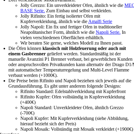
Jolly Grezzo: Ein unverkleideter Ofen, ähnlich wie die
MEC
BASE Serie.
Zum Einbau und selbst verkleiden.
Jolly Rifinito: Ein fertig isolierter Ofen mit
Kupferverkleidung, ähnlich wie die
Amalfi Serie
Jolly Napoli: Ein fix und fertiger Ofen in traditioneller
Neapolitanischer Form, ähnlich wie die
Napoli Serie.
In
vielen verschiedenen Oberflächen erhältlich.
Wir beraten Sie gerne, welches Modell zu Ihnen passt.
Die Öfen können
klassisch mit Holzfeuerung oder auch mit
einem Gasbrenner
geliefert werden. Standardmäßig ist der
manuelle Avanzini P1 Brenner verbaut, bei gewerblichen Kunden
oder anspruchsvollen Privatkunden kann alternativ der Drago D1
mit automatischer Temperaturregelung und Multi-Level Flamme
verbaut werden (+1000€).
Die Preise beim Rifinito und Napoli beziehen sich jeweils auf die
Grundausführung. Es gibt unter anderem folgende Designs:
Rifinito Standard: Edelstahlverkleidung mit Kupferfront
Rifinito Kupfer: Ofen vollständig in Kupferverkleidung
(+400€)
Napoli Standard: Unverkleideter Ofen, ähnlich Grezzo
(-700€)
Napoli Kupfer: Mit Kupferverkleidung (siehe Abbildung,
hierauf bezieht sich der Preis)
Napoli Mosaik: Vollständig mit Mosaik verkleidet (+1900€)