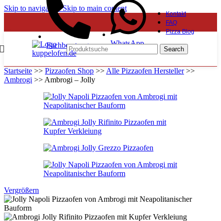
Skip to navigation
Skip to main content
Kontakt
FAQ
Pizza Blog
WhatsApp
Fachberatung
Search
Startseite
>>
Pizzaofen Shop
>>
Alle Pizzaofen Hersteller
>>
Ambrogi
>>
Ambrogi – Jolly
Vergrößern