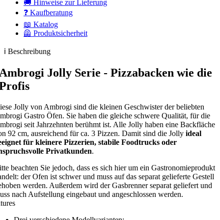
🚚 Hinweise zur Lieferung
❓ Kaufberatung
📖 Katalog
🦺 Produktsicherheit
ℹ️ Beschreibung
Ambrogi Jolly Serie - Pizzabacken wie die
Profis
iese Jolly von Ambrogi sind die kleinen Geschwister der beliebten
mbrogi Gastro Öfen. Sie haben die gleiche schwere Qualität, für die
mbrogi seit Jahrzehnten berühmt ist. Alle Jolly haben eine Backfläche
on 92 cm, ausreichend für ca. 3 Pizzen. Damit sind die Jolly
ideal
eeignet für kleinere Pizzerien, stabile Foodtrucks oder
nspruchsvolle Privatkunden
.
itte beachten Sie jedoch, dass es sich hier um ein Gastronomieprodukt
andelt: der Ofen ist schwer und muss auf das separat gelieferte Gestell
ehoben werden. Außerdem wird der Gasbrenner separat geliefert und
uss nach Aufstellung eingebaut und angeschlossen werden.
tures
Drei verschiedene Modellvarianten: