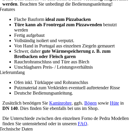
werden
. Beachten Sie unbedingt die Bedienungsanleitung!
Features
Flache Bauform
ideal zum Pizzabacken
Türe kann als Frontregal zum Pizzawenden
benutzt
werden
Fertig aufgebaut
Vollständig isoliert und verputzt.
Von Hand in Portugal aus einzelnen Ziegeln gemauert
Schwer, daher
gute Wärmespeicherung z. B. zum
Brotbacken oder Fleisch garen
Rauchrohranschluss und Türe aus Blech
Unschlagbares Preis- / Leistungsverhältnis
Lieferumfang
Ofen inkl. Türklappe und Rohranschlus
Putzmaterial zum Verkleiden eventuell auftretender Risse
Deutsche Bedienungsanleitung.
Zusätzlich benötigen Sie
Kaminrohre
, ggfs.
Bögen
sowie
Hüte
in
DN 140
. Dies finden Sie ebenfalls bei uns im Shop.
Die Unterschiede zwischen den einzelnen Forno de Pedra Modellen
finden Sie untenstehend oder in unseren
FAQ
.
Technische Daten