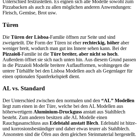
Unterschied festzustellen. Es eignen sich alle Modelle sowohl zum
Pizzabacken als auch zu allen möglichen anderen Anwendungen:
Fleisch, Gemüse, Brot usw.
Türen
Die
Türen der Lisboa
-Familie öffnen zur Seite und sind
zweigeteilt. Die Form der Türen ist eher
rechteckig, höher
aber
weniger breit, wodurch man gut ins Innere sehen kann. Bei der
Pizzaioli
-Familie ist die
Türe breiter, aber nicht so hoch
.
Außerdem öffnet sie sich nach unten hin. Aus diesem Grund passen
in die Pizzaioli Modelle breitere Auflaufformen, wohingegen die
untere Türhälfte bei den Lisboa Modellen auch als Gegenlager für
einen optionalen Spanferkelspieß dient.
AL vs. Standard
Der Unterschied zwischen den normalen und den
“AL” Modellen
liegt zum einen in der Türe, welche bei den AL Modellen aus
höherwertigem
Aluminium-Druckguss
anstatt aus Stahlblech
besteht. Zum anderen besitzen alle AL Modelle einen
Rauchgasanschluss aus
Edelstahl anstatt Blech
. Edelstahl ist hitze-
und korrosionsbeständiger und daher etwas teurer als Stahlblech.
Ansonsten sind die Öfen aus dem gleichen Steinmaterial hergestellt.