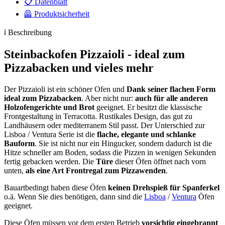
📋 Datenblatt
🦺 Produktsicherheit
ℹ️ Beschreibung
Steinbackofen Pizzaioli - ideal zum
Pizzabacken und vieles mehr
Der Pizzaioli ist ein schöner Ofen und
Dank seiner flachen Form
ideal zum Pizzabacken
. Aber nicht nur:
auch für alle anderen
Holzofengerichte und Brot
geeignet. Er besitzt die klassische
Frontgestaltung in Terracotta. Rustikales Design, das gut zu
Landhäusern oder mediterranem Stil passt. Der Unterschied zur
Lisboa / Ventura Serie ist die
flache, elegante und schlanke
Bauform
. Sie ist nicht nur ein Hingucker, sondern dadurch ist die
Hitze schneller am Boden, sodass die Pizzen in wenigen Sekunden
fertig gebacken werden. Die
Türe
dieser Öfen öffnet nach vorn
unten,
als eine Art Frontregal zum Pizzawenden
.
Bauartbedingt haben diese Öfen
keinen Drehspieß für Spanferkel
o.ä. Wenn Sie dies benötigen, dann sind die
Lisboa
/
Ventura
Öfen
geeignet.
Diese Öfen müssen vor dem ersten Betrieb
vorsichtig eingebrannt