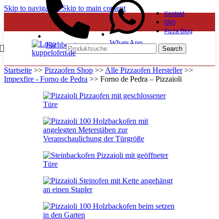
Skip to navigation
Skip to main content
Kontakt
FAQ
Pizza Blog
WhatsApp
Fachberatung
Search
Startseite
>>
Pizzaofen Shop
>>
Alle Pizzaofen Hersteller
>>
Impexfire - Forno de Pedra
>>
Forno de Pedra – Pizzaioli