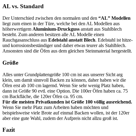
AL vs. Standard
Der Unterschied zwischen den normalen und den
“AL” Modellen
liegt zum einen in der Türe, welche bei den AL Modellen aus
höherwertigem
Aluminium-Druckguss
anstatt aus Stahlblech
besteht. Zum anderen besitzen alle AL Modelle einen
Rauchgasanschluss aus
Edelstahl anstatt Blech
. Edelstahl ist hitze-
und korrosionsbeständiger und daher etwas teurer als Stahlblech.
Ansonsten sind die Öfen aus dem gleichen Steinmaterial hergestellt.
Größe
Alles unter Grundplattengröße 100 cm ist aus unserer Sicht arg
klein, um damit sinnvoll Backen zu können, daher haben wir die
Öfen erst ab 100 cm lagernd. Wenn Sie sehr wenig Platz haben,
dann ist Größe 90 evtl. eine Option. Die 100er Öfen haben ca. 75
cm Backfläche, die 120er Öfen ca. 95 cm.
Für die meisten Privatkunden ist Größe 100 völlig ausreichend.
Wenn Sie mehr Platz zum Arbeiten haben möchten und
beispielsweise viele Brote auf einmal Backen wollen, ist der 120er
aber eine gute Wahl, zudem der Aufpreis nicht allzu groß ist.
Fazit