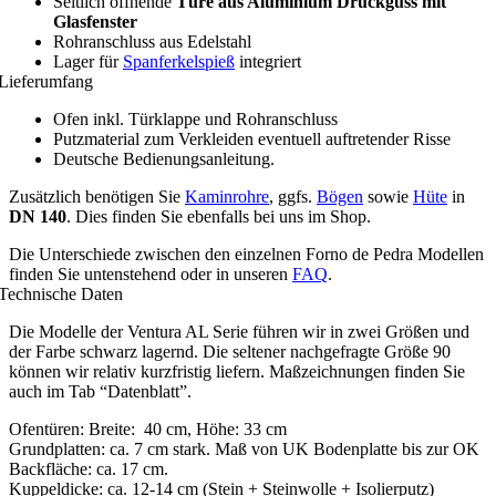
Seitlich öffnende
Türe aus Aluminium Druckguss mit
Glasfenster
Rohranschluss aus Edelstahl
Lager für
Spanferkelspieß
integriert
Lieferumfang
Ofen inkl. Türklappe und Rohranschluss
Putzmaterial zum Verkleiden eventuell auftretender Risse
Deutsche Bedienungsanleitung.
Zusätzlich benötigen Sie
Kaminrohre
, ggfs.
Bögen
sowie
Hüte
in
DN 140
. Dies finden Sie ebenfalls bei uns im Shop.
Die Unterschiede zwischen den einzelnen Forno de Pedra Modellen
finden Sie untenstehend oder in unseren
FAQ
.
Technische Daten
Die Modelle der Ventura AL Serie führen wir in zwei Größen und
der Farbe schwarz lagernd. Die seltener nachgefragte Größe 90
können wir relativ kurzfristig liefern. Maßzeichnungen finden Sie
auch im Tab “Datenblatt”.
Ofentüren: Breite: 40 cm, Höhe: 33 cm
Grundplatten: ca. 7 cm stark. Maß von UK Bodenplatte bis zur OK
Backfläche: ca. 17 cm.
Kuppeldicke: ca. 12-14 cm (Stein + Steinwolle + Isolierputz)