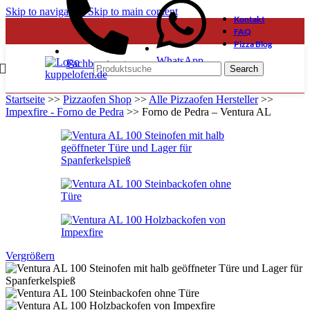
Skip to navigation
Skip to main content
Kontakt
FAQ
Pizza Blog
WhatsApp
Fachberatung
Search
Startseite
>>
Pizzaofen Shop
>>
Alle Pizzaofen Hersteller
>>
Impexfire - Forno de Pedra
>>
Forno de Pedra – Ventura AL
Vergrößern