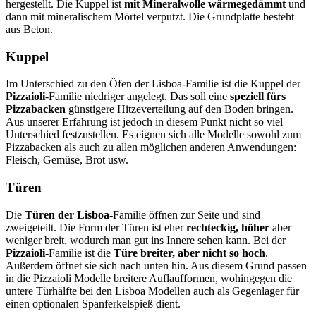
hergestellt. Die Kuppel ist
mit Mineralwolle wärmegedämmt
und
dann mit mineralischem Mörtel verputzt. Die Grundplatte besteht
aus Beton.
Kuppel
Im Unterschied zu den Öfen der Lisboa-Familie ist die Kuppel der
Pizzaioli
-Familie niedriger angelegt. Das soll eine
speziell fürs
Pizzabacken
günstigere Hitzeverteilung auf den Boden bringen.
Aus unserer Erfahrung ist jedoch in diesem Punkt nicht so viel
Unterschied festzustellen. Es eignen sich alle Modelle sowohl zum
Pizzabacken als auch zu allen möglichen anderen Anwendungen:
Fleisch, Gemüse, Brot usw.
Türen
Die
Türen der Lisboa
-Familie öffnen zur Seite und sind
zweigeteilt. Die Form der Türen ist eher
rechteckig, höher
aber
weniger breit, wodurch man gut ins Innere sehen kann. Bei der
Pizzaioli
-Familie ist die
Türe breiter, aber nicht so hoch
.
Außerdem öffnet sie sich nach unten hin. Aus diesem Grund passen
in die Pizzaioli Modelle breitere Auflaufformen, wohingegen die
untere Türhälfte bei den Lisboa Modellen auch als Gegenlager für
einen optionalen Spanferkelspieß dient.