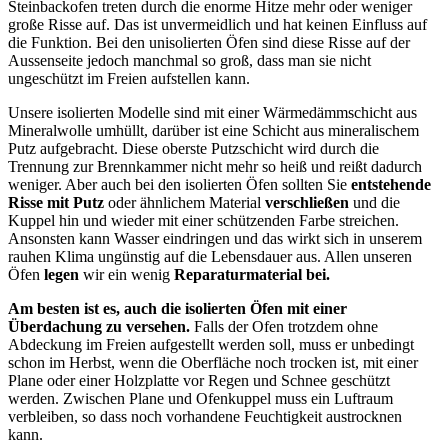
Steinbackofen treten durch die enorme Hitze mehr oder weniger
große Risse auf. Das ist unvermeidlich und hat keinen Einfluss auf
die Funktion. Bei den unisolierten Öfen sind diese Risse auf der
Aussenseite jedoch manchmal so groß, dass man sie nicht
ungeschützt im Freien aufstellen kann.
Unsere isolierten Modelle sind mit einer Wärmedämmschicht aus
Mineralwolle umhüllt, darüber ist eine Schicht aus mineralischem
Putz aufgebracht. Diese oberste Putzschicht wird durch die
Trennung zur Brennkammer nicht mehr so heiß und reißt dadurch
weniger. Aber auch bei den isolierten Öfen sollten Sie
entstehende
Risse mit Putz
oder ähnlichem Material
verschließen
und die
Kuppel hin und wieder mit einer schützenden Farbe streichen.
Ansonsten kann Wasser eindringen und das wirkt sich in unserem
rauhen Klima ungünstig auf die Lebensdauer aus. Allen unseren
Öfen
legen
wir ein wenig
Reparaturmaterial bei.
Am besten ist es, auch die isolierten Öfen mit einer
Überdachung zu versehen.
Falls der Ofen trotzdem ohne
Abdeckung im Freien aufgestellt werden soll, muss er unbedingt
schon im Herbst, wenn die Oberfläche noch trocken ist, mit einer
Plane oder einer Holzplatte vor Regen und Schnee geschützt
werden. Zwischen Plane und Ofenkuppel muss ein Luftraum
verbleiben, so dass noch vorhandene Feuchtigkeit austrocknen
kann.